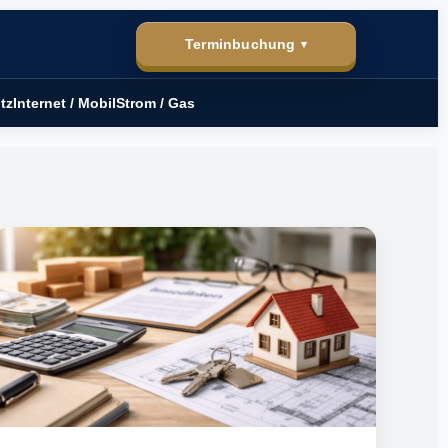
Terminbuchung
▾
tz
Internet / Mobil
Strom / Gas