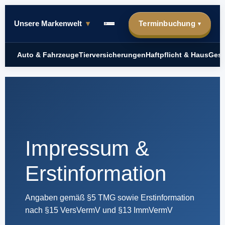
Unsere Markenwelt
▾
Terminbuchung
▾
Auto & Fahrzeuge
Tierversicherungen
Haftpflicht & Haus
Gesu
Impressum &
Erstinformation
Angaben gemäß §5 TMG sowie Erstinformation
nach §15 VersVermV und §13 ImmVermV