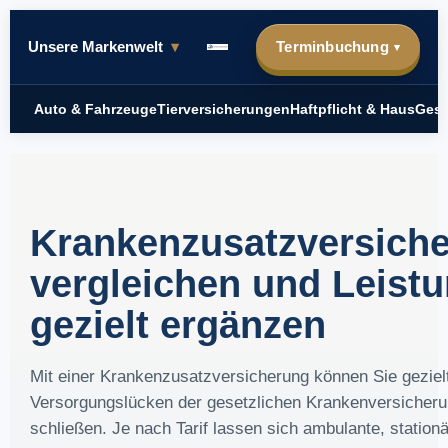
Unsere Markenwelt
▾
Terminbuchung
▾
Auto & Fahrzeuge
Tierversicherungen
Haftpflicht & Haus
Gesu
Krankenzusatzversich
vergleichen und Leist
gezielt ergänzen
Mit einer Krankenzusatzversicherung können Sie geziel
Versorgungslücken der gesetzlichen Krankenversicher
schließen. Je nach Tarif lassen sich ambulante, stationä