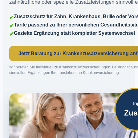
zahnärztliche oder spezielle Zusatzleistungen sinnvoll 
Zusatzschutz für Zahn, Krankenhaus, Brille oder Vor
✔
Tarife passend zu Ihrer persönlichen Gesundheitssit
✔
Gezielte Ergänzung statt kompletter Systemwechsel
✔
Jetzt Beratung zur Krankenzusatzversicherung an
Wir beraten Sie individuell zu Krankenzusatzversicherungen, Leistungsbaus
sinnvollen Ergänzungen Ihrer bestehenden Krankenversicherung.
To
Zus