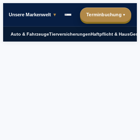
Unsere Markenwelt
▾
Terminbuchung
▾
Auto & Fahrzeuge
Tierversicherungen
Haftpflicht & Haus
Gesu