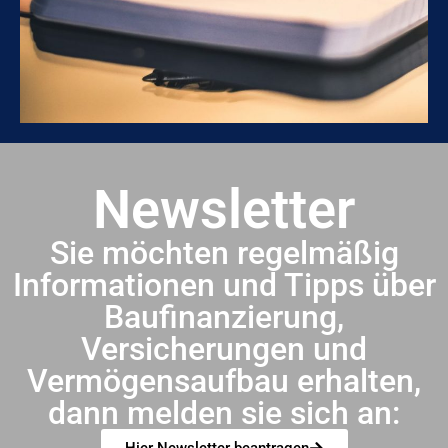
Newsletter
Sie möchten regelmäßig
Informationen und Tipps über
Baufinanzierung,
Versicherungen und
Vermögensaufbau erhalten,
dann melden sie sich an:
Hier Newsletter beantragen